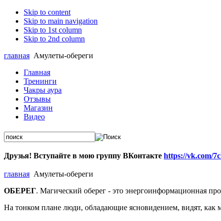
Skip to content
Skip to main navigation
Skip to 1st column
Skip to 2nd column
главная
Амулеты-обереги
Главная
Тренинги
Чакры аура
Отзывы
Магазин
Видео
Друзья
!
Вступайте
в мою
группу
ВКонтакте
https://vk.com/
7c
главная
Амулеты-обереги
ОБЕРЕГ
. Магический оберег - это энергоинформационная про
На тонком плане люди, обладающие ясновидением, видят, как м