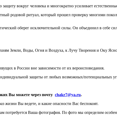
 защиту вокруг человека и многократно усиливает естественны
итный родовой ритуал, который прошел проверку многими покол
гический оберег исключительной силы. Он объединил в себе си
иям Земли, Воды, Огня и Воздуха, к Лучу Творения и Оку Яснов
вущих в России вне зависимости от их вероисповедания.
 индивидуальной защиты от любых возможных/потенциальных уг
изких Вы можете через почту
chakr7@ya.ru
.
аз жизни Вы ведете, и какие опасности Вас беспокоят.
нам потребуется Ваша фотография. По фото мы определим особе