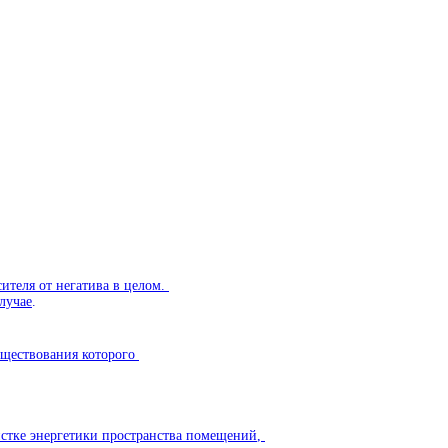
сителя
от
негатива
в
целом
.
лучае
.
уществования
которого
стке
энергетики
пространства
помещений
,