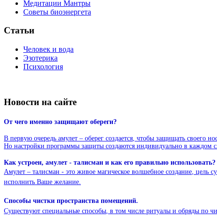
Медитации Мантры
Советы биоэнергета
Статьи
Человек и вода
Эзотерика
Психология
Новости на сайте
От
чего
именно
защищают
обереги
?
В
первую
очередь
амулет
–
оберег
создается
,
чтобы
защищать
своего
но
Но
настройки
программы
защиты
создаются
индивидуально
в
каждом
с
Как
устроен
,
амулет
-
талисман
и как его
правильно
использовать
?
Амулет
–
талисман
- это
живое
магическое
волшебное
создание
,
цель
с
исполнить
Ваше
желание
.
Способы
чистки
пространства
помещений
.
Существуют
специальные
способы
, в том
числе
ритуалы
и
обряды
по
чи