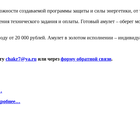
сложности создаваемой программы защиты и силы энергетики, от т
ения технического задания и оплаты. Готовый амулет – оберег м
 году от 20 000 рублей. Амулет в золотом исполнении – индиви
чту
chakr7@ya.ru
или через
форму обратной связи
.
…
дробнее…