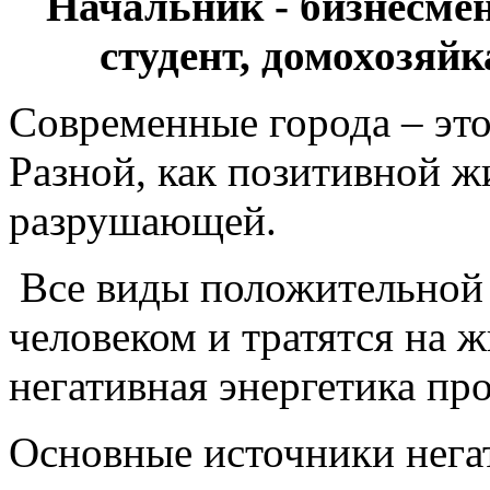
Начальник - бизнесмен
студент, домохозяй
Современные
города
– эт
Разной
, как
позитивной
ж
разрушающей
.
Все
виды
положительной
человеком
и
тратятся
на
ж
негативная
энергетика
про
Основные источники негат