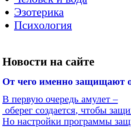
Эзотерика
Психология
Новости на сайте
От
чего
именно
защищают
В
первую
очередь
амулет
–
оберег
создается
,
чтобы
защи
Но
настройки
программы
защ