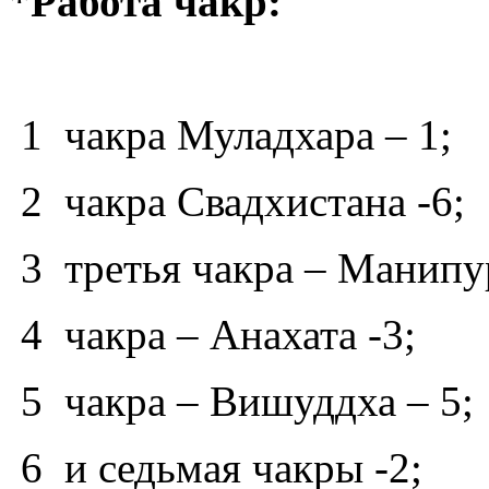
*
Работа чакр:
1 чакра Муладхара – 1;
2 чакра Свадхистана -6;
3 третья чакра – Манипур
4 чакра – Анахата -3;
5 чакра – Вишуддха – 5;
6 и седьмая чакры -2;