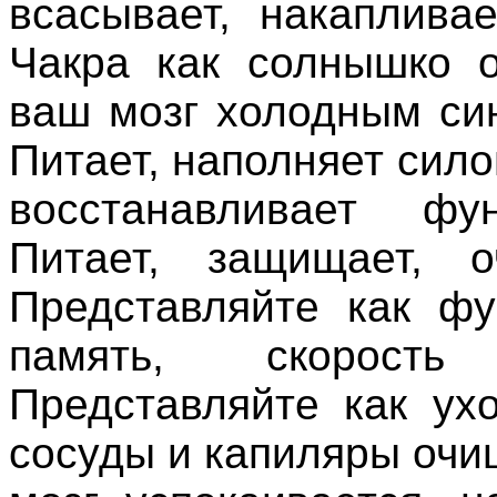
всасывает
,
накапливае
Чакра
как
солнышко
ваш
мозг
холодным
си
Питает
,
наполняет
сило
восстанавливает
фун
Питает
,
защищает
,
о
Представляйте
как
фу
память
,
скорость
Представляйте
как
ух
сосуды
и
капиляры
очи