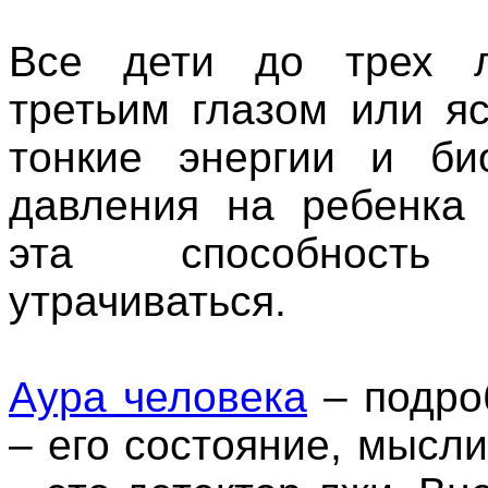
Все
дети
до
трех
л
третьим
глазом
или
я
тонкие
энергии
и
би
давления
на
ребенка
эта
способность
утрачиваться
.
Аура
человека
–
подро
– его
состояние
,
мысл