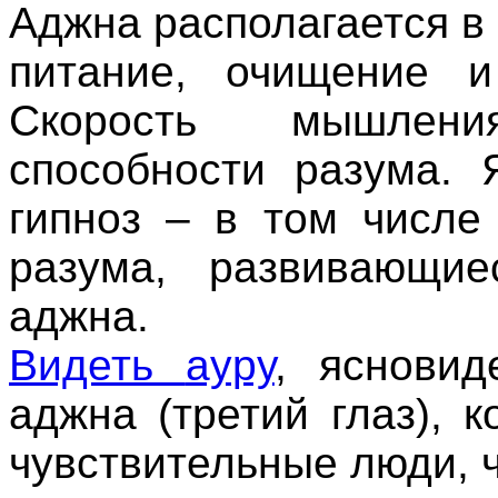
Аджна
располагается
в
питание
,
очищение
Скорость
мышлени
способности
разума
.
гипноз
– в том
числе
разума
,
развивающие
аджна
.
Видеть
ауру
,
ясновид
аджна
(
третий
глаз
),
к
чувствительные
люди
,