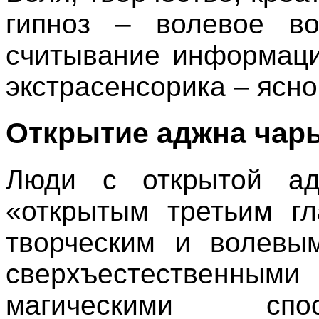
гипноз
–
волевое
во
считывание
информац
экстрасенсорика
–
ясно
Открытие
аджна
чар
Люди
с
открытой
а
«
открытым
третьим
г
творческим
и
волевы
сверхъестественными
магическими
спо