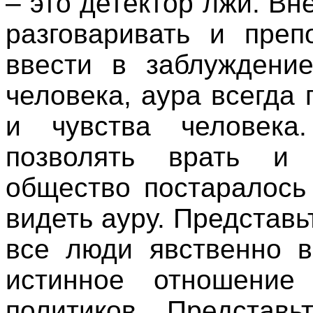
– это
детектор
лжи.
Вн
разговаривать
и
преп
ввести
в
заблуждени
человека
,
аура
всегда
и
чувства
человека
позволять
врать
общество
постаралось
видеть
ауру
.
Представь
все
люди
явственно
истинное
отношение
политиков
.
Представь