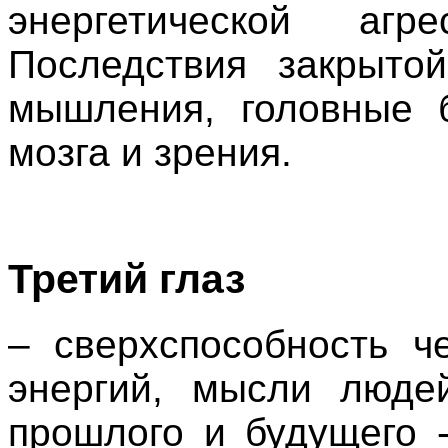
энергетической
агре
Последствия
закрытой
мышления
,
головные
мозга
и
зрения
.
Третий
глаз
–
сверхспособность
ч
энергий
,
мысли
люде
прошлого
и
будущего