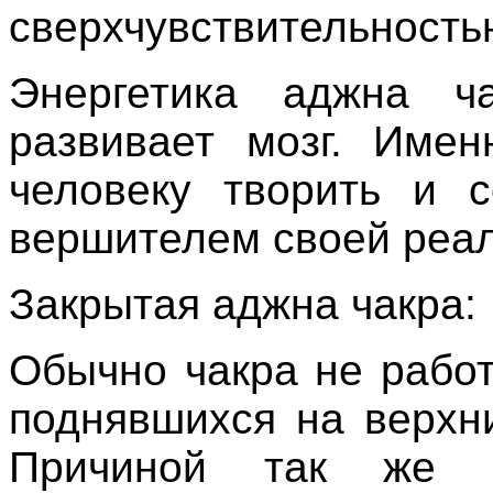
сверхчувствительность
Энергетика
аджна
ч
развивает
мозг
.
Имен
человеку
творить
и
с
вершителем
своей
реа
Закрытая
аджна
чакра
:
Обычно
чакра
не
рабо
поднявшихся
на
верхн
Причиной
так
же