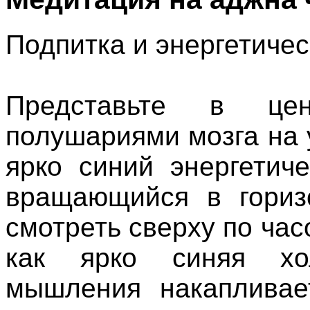
Подпитка
и
энергетичес
Представьте
в
це
полушариями
мозга
на
ярко
синий
энергетиче
вращающийся
в
гори
смотреть
сверху
по
час
как
ярко
синяя
х
мышления
накапливае