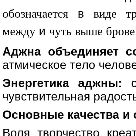
обозначается
в
виде
т
между
и
чуть
выше
брове
Аджна
объединяет
с
атмическое
тело
челов
Энергетика
аджны
:
чувствительная
радост
Основные
качества
и
Воля
,
творчество
,
креа