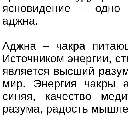
ясновидение
–
одно
аджна
.
Аджна
–
чакра
питаю
Источником
энергии
,
ст
является
высший
разу
мир.
Энергия
чакры
синяя
,
качество
меди
разума
,
радость
мышле