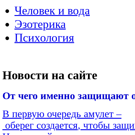
Человек и вода
Эзотерика
Психология
Новости на сайте
От
чего
именно
защищают
В
первую
очередь
амулет
–
оберег
создается
,
чтобы
защи